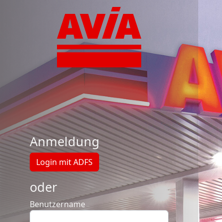
Avia-Tankstellen-Datenb
Login
Anmeldung
Login mit ADFS
oder
Benutzername